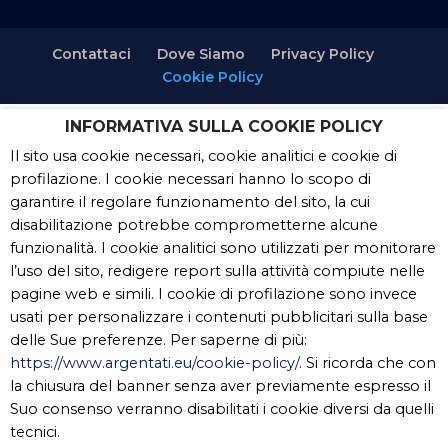
Contattaci
Dove Siamo
Privacy Policy
Cookie Policy
INFORMATIVA SULLA COOKIE POLICY
Copyright
- Tutti i contenuti di questa pagina (i
Il sito usa cookie necessari, cookie analitici e cookie di
testi, le immagini, la grafica ed il layout) sono di
profilazione. I cookie necessari hanno lo scopo di
proprietà di "Argentati.eu" e tutelati dal diritto
garantire il regolare funzionamento del sito, la cui
d’autore. È pertanto vietato copiarli, pubblicarli,
disabilitazione potrebbe comprometterne alcune
riscriverli, commercializzarli, distribuirli, anche
funzionalità. I cookie analitici sono utilizzati per monitorare
soltanto in parte. Tutti i documenti presenti su
l’uso del sito, redigere report sulla attività compiute nelle
questo sito, disponibili gratuitamente per il
pagine web e simili. I cookie di profilazione sono invece
download, sono da intendere esclusivamente per
usati per personalizzare i contenuti pubblicitari sulla base
uso personale. Possono essere ridistribuiti,
delle Sue preferenze. Per saperne di più:
sempre gratuitamente e senza alcun fine illecito
https://www.argentati.eu/cookie-policy/
. Si ricorda che con
o commerciale, a condizione che non vengano
la chiusura del banner senza aver previamente espresso il
alterati in nessuna forma (testi, immagini, grafica,
Suo consenso verranno disabilitati i cookie diversi da quelli
layout), mantenendo chiaramente "Argentati.eu"
tecnici.